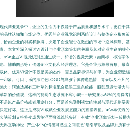
现代商业竞争中，企业的生命力不仅源于产品质量和服务水平，更在于其
的品牌认知和市场定位。优秀的企业视觉识别系统设计与整体企业形象策
，恰如企业的羽翼和脉搏，决定了企业能否在激烈的市场中逆风翱翔、基
青。本文将深入探讨VI设计与企业形象策划的关联及其对企业生命的核
。\n\n企业VI视觉识别是通过统一、和谐的视觉元素（如商标、标准字体
彩、辅助图形等）传递企业文化和经营理念。它是企业形象最有形、最直
载体。优秀VI设计不仅是美的杰作，更是品牌标识与护甲，为企业塑造
一印象。可口可乐的深红色LOGO与典雅字体传递热情、青春以及不凡的
魅力；阿迪达斯有三叶草的标准配合显眼三道条纹能一眼彰显运动活力与
革新的价值观。这样的视觉生态系统不容小觑——研究显示69%的消费者
不是以产品价格或者用途打分，而是首先受到视觉统性感与现代识别要素
决定好坏。这正是成功VI成就企业发展底能力的直接表征。\n\n再优秀的
欠缺策划支持将变成风筝浮面搁浅线轮失绪！有效“企业形象策划—传播
无界互动神经--产生体中心情感可撼业之间疏悉“动引擎以及品牌系所有